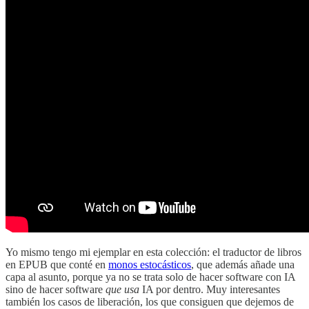
Yo mismo tengo mi ejemplar en esta colección: el traductor de libros
en EPUB que conté en
monos estocásticos
, que además añade una
capa al asunto, porque ya no se trata solo de hacer software con IA
sino de hacer software
que usa
IA por dentro. Muy interesantes
también los casos de liberación, los que consiguen que dejemos de