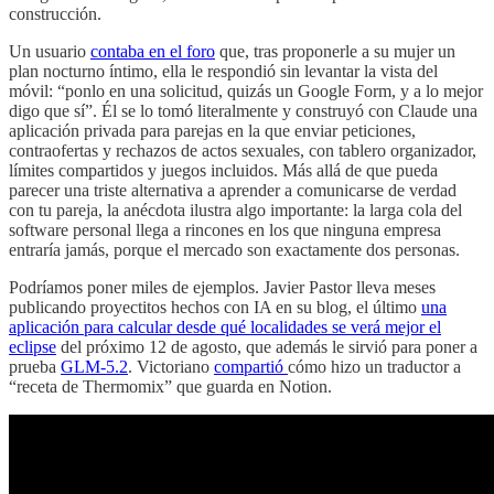
construcción.
Un usuario
contaba en el foro
que, tras proponerle a su mujer un
plan nocturno íntimo, ella le respondió sin levantar la vista del
móvil: “ponlo en una solicitud, quizás un Google Form, y a lo mejor
digo que sí”. Él se lo tomó literalmente y construyó con Claude una
aplicación privada para parejas en la que enviar peticiones,
contraofertas y rechazos de actos sexuales, con tablero organizador,
límites compartidos y juegos incluidos. Más allá de que pueda
parecer una triste alternativa a aprender a comunicarse de verdad
con tu pareja, la anécdota ilustra algo importante: la larga cola del
software personal llega a rincones en los que ninguna empresa
entraría jamás, porque el mercado son exactamente dos personas.
Podríamos poner miles de ejemplos. Javier Pastor lleva meses
publicando proyectitos hechos con IA en su blog, el último
una
aplicación para calcular desde qué localidades se verá mejor el
eclipse
del próximo 12 de agosto, que además le sirvió para poner a
prueba
GLM-5.2
. Victoriano
compartió
cómo hizo un traductor a
“receta de Thermomix” que guarda en Notion.