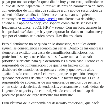
pagar por una suscripción que a día de hoy ya no está justificada: en
el hilo de Reddit aparecía un
tracker
de presión barométrica cruzado
con episodios de migraña que sustituye a una app de suscripción de
ochenta dólares al año; también hace unas semanas alguien
construyó en
veintitrés horas y media
una alternativa de código
abierto a la app de Whoop, con soporte completo de sensores de
frecuencia cardíaca, SpO2, HRV y sueño. Con matices: quienes la
han probado señalan que hay que exportar los datos manualmente y
que por el camino se pierden cosas. Hay límites, claro.
Pero el fenómeno no se queda en lo doméstico, y aquí es donde
siguen las consecuencias económicas serias. Dentro de las empresas
siempre ha existido una casta de damnificados silenciosos: los
profesionales cuyas necesidades de software nunca alcanzaban
prioridad suficiente para que desarrollo les hiciera caso. Pienso en el
responsable de comunicación que quería un tracker con su
dashboard de menciones en prensa y redes y que llevaba años
apañándoselo con un excel churrero, porque su petición siempre
quedaba por detrás de cualquier cosa que tocara ingresos. O en la
responsable de audiencias de una empresa de medios que pensaba
en un sistema de alertas de tendencias, eternamente en cola detrás de
la gente de negocio y de editorial, viendo cómo el roadmap de
producto pasaba de largo trimestre tras trimestre.
Eran víctimas de la economía del desarrollo tradicional, que hacía