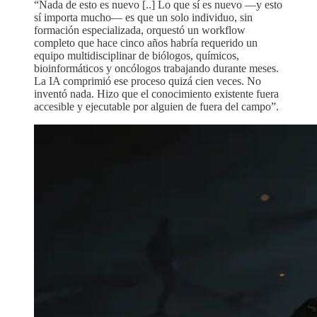
“Nada de esto es nuevo [..] Lo que sí es nuevo —y esto
sí importa mucho— es que un solo individuo, sin
formación especializada, orquestó un workflow
completo que hace cinco años habría requerido un
equipo multidisciplinar de biólogos, químicos,
bioinformáticos y oncólogos trabajando durante meses.
La IA comprimió ese proceso quizá cien veces. No
inventó nada. Hizo que el conocimiento existente fuera
accesible y ejecutable por alguien de fuera del campo”.