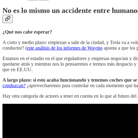
No es lo mismo un accidente entre human
¿Qué nos cabe esperar?
A corto y medio plazo: empiezan a salir de la ciudad, y Tesla va a vol
conductor? (
este análisis de los informes de Waymo
apunta a que los p
Estamos en el estadio en el que reguladores y empresas negocian y d
quedarse atrás y mientras nos lo pensaremos e iremos más despacio 
que en EE.UU.
A largo plazo: si esto acaba funcionando y tenemos coches que s
conduzcan?
¿aprovecharemos para controlar en cada momento que hac
Hay otra categoría de actores a tener en cuenta en lo que al futuro del