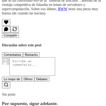
que se ha convertido eso de la "minería de Bitcoins", además de la
ventaja competitiva de Islandia en temas de servidores y
supercomputación. Sobre eso último,
RWW
tiene una pieza muy
buena (de cuando las hacían).
Compartir
Discusión sobre este post
Comentarios
Restacks
Lo mejor de
Último
Debates
Sin posts
Por supuesto, sigue adelante.