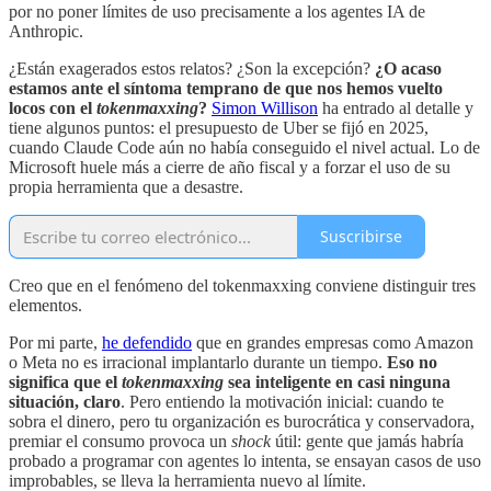
por no poner límites de uso precisamente a los agentes IA de
Anthropic.
¿Están exagerados estos relatos? ¿Son la excepción?
¿O acaso
estamos ante el síntoma temprano de que nos hemos vuelto
locos con el
tokenmaxxing
?
Simon Willison
ha entrado al detalle y
tiene algunos puntos: el presupuesto de Uber se fijó en 2025,
cuando Claude Code aún no había conseguido el nivel actual. Lo de
Microsoft huele más a cierre de año fiscal y a forzar el uso de su
propia herramienta que a desastre.
Suscribirse
Creo que en el fenómeno del tokenmaxxing conviene distinguir tres
elementos.
Por mi parte,
he defendido
que en grandes empresas como Amazon
o Meta no es irracional implantarlo durante un tiempo.
Eso no
significa que el
tokenmaxxing
sea inteligente en casi ninguna
situación, claro
. Pero entiendo la motivación inicial: cuando te
sobra el dinero, pero tu organización es burocrática y conservadora,
premiar el consumo provoca un
shock
útil: gente que jamás habría
probado a programar con agentes lo intenta, se ensayan casos de uso
improbables, se lleva la herramienta nuevo al límite.