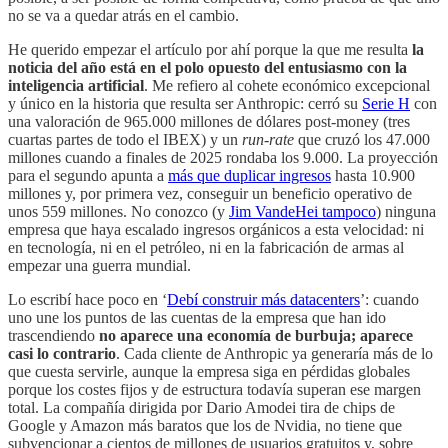
no se va a quedar atrás en el cambio.
He querido empezar el artículo por ahí porque la que me resulta
la
noticia del año está en el polo opuesto del entusiasmo con la
inteligencia artificial
. Me refiero al cohete económico excepcional
y único en la historia que resulta ser Anthropic: cerró su
Serie H
con
una valoración de 965.000 millones de dólares post-money (tres
cuartas partes de todo el IBEX) y un
run-rate
que cruzó los 47.000
millones cuando a finales de 2025 rondaba los 9.000. La proyección
para el segundo apunta a
más que duplicar ingresos
hasta 10.900
millones y, por primera vez, conseguir un beneficio operativo de
unos 559 millones. No conozco (y
Jim VandeHei tampoco
) ninguna
empresa que haya escalado ingresos orgánicos a esta velocidad: ni
en tecnología, ni en el petróleo, ni en la fabricación de armas al
empezar una guerra mundial.
Lo escribí hace poco en ‘
Debí construir más datacenters
’: cuando
uno une los puntos de las cuentas de la empresa que han ido
trascendiendo
no aparece una economía de burbuja; aparece
casi lo contrario
. Cada cliente de Anthropic ya generaría más de lo
que cuesta servirle, aunque la empresa siga en pérdidas globales
porque los costes fijos y de estructura todavía superan ese margen
total. La compañía dirigida por Dario Amodei tira de chips de
Google y Amazon más baratos que los de Nvidia, no tiene que
subvencionar a cientos de millones de usuarios gratuitos y, sobre