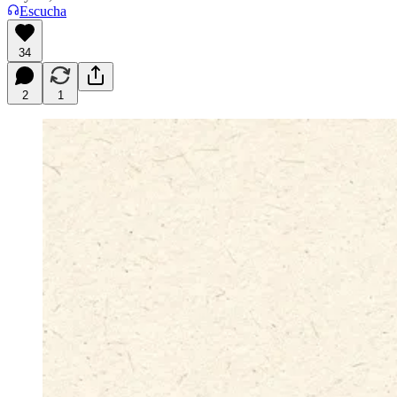
Escucha
34
2
1