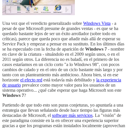
Una vez que el veredicto generalizado sobre
Windows Vista
- a
pesar de que Microsoft presume de grandes ventas - es que se ha
quedado bastante lejos de ser un éxito arrollador (sobre todo en
críticas), parece que queda poco que añadir más allá de esperar su
Service Pack y empezar a pensar en su sustituto. En los últimos días
se ha especulado con la fecha de aparición de
Windows 7
- nombre
en clave de la criatura - situándolo en el 2009 según unos, o en el
2011 según otros. La diferencia no es baladí, en el primero de los
casos estaríamos en un ciclo corto "a lo Windows 98", con pocos
cambios de calado y en el otro de un ciclo bastante más largo y por
tanto con un planteamiento más ambicioso. Ahora bien, si en ese
horizonte
el efecto red
está todavía más debilitado y
la experiencia
de usuario
prevalece como mayor valor para los usuarios de un
sistema operativo... ¿qué cabe esperar que haga Microsoft son este
Windows 7
?
Partiendo de que todo esto son puras conjeturas, yo apuntaría a una
estrategia que llevan señalando desde hace tiempo las figuras más
destacadas de Microsoft, el
software más servicios
. La "visión" de
este paradigma consiste en la en ofrecer una experiencia superior
gracias a que los programas están instalados localmente (aprovechan