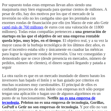
Por supuesto todas estas empresas llevan años siendo una
maquinaria muy bien engrasada para quemar cientos de millones. A
pesar de ello, hay dos motivos por los que el mercado de la
inversión no sólo no les castigaba sino que les premiaba con
enormes rondas de financiación por ello (en Marzo de este año Getir
captó más de 760 millones
de euros con una valoración de 11800
millones). Todas estas compañías pertenecen a
una generación de
startups en las que el objetivo de ser una empresa rentable
queda lejos, muy lejos, en el tiempo
. El objetivo real, y a su vez la
mayor causa de la burbuja tecnológica de los últimos diez años, es
que el incentivo estaba sólo y únicamente en cuadrar las métricas
para lograr la siguiente ronda de inversión. Una vez conseguidas y
demostrado que se crece (desde presencia en mercados, número de
pedidos, número de clientes), el dinero seguirá llegando y patada a
seguir
La otra razón es que en un mercado inundado de dinero barato los
inversores han bajado el listón y se han guiado por criterios en
muchas ocasiones muy cuestionables. El principal de ellos es
confundir proyectos de otra índole con empresas
tech
sólo porque
tengan una aplicación o hagan uso de algunos algoritmos en un
punto de su funcionamiento.
Netflix
no es una empresa de
tecnología
, Peloton no es una empresa de tecnología, Gorillas,
GoPuff o Getir no son empresas de tecnología
. Y por ello no van