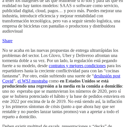
a tener los márgenes de las que realmente sí lo son y para las que en
realidad no hay tantos modelos: SAAS o software como servicio,
publicidad digital, cloud, pagos… y poco más. Puedes mejorar una
industria, introducir eficiencia y mejorar rentabilidad con
transformación tecnológica, pero vas a seguir siendo logística, una
empresa de bicicletas con pantallas o productora y distribuidora
audiovisual
Share
No se acaba en las nuevas propuestas de entrega ultrarrápidas los
problemas del sector. Los Glovo, Uber y Deliveroo afrontan una
tormenta doble a su vez. Por un lado, la regulación está pegando
fuerte a su modelo, desde
contratos y mejores condiciones
para los
repartidores hasta la creciente conflictividad para con las “cocinas
fantasma”. Por otro, están sufriendo una suerte de “
desilusión post
Covid
”,
el WSJ mostraba
como
en Estados Unidos se está
produciendo una regresión a la media en la comida a domicilio
:
uno no esperaba que se mantuvieran los números de 2020, pero sí
que se hubiera potenciado el hábito y la base de pedidos estuviera en
este 2022 por encima de la de 2019. No está siendo así, la inflación
y los primeros síntomas de crisis (junto a que ahora hay que ser
rentable y no puedes lanzar tantas promos) van a apretar a todo el
reparto a domicilio.
Deben existir multitud de excels, presentaciones y “decks” de