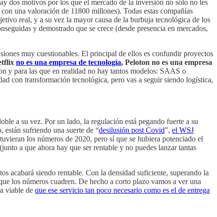
ay dos motivos por los que el mercado de la inversión no sólo no les
 con una valoración de 11800 millones). Todas estas compañías
bjetivo real, y a su vez la mayor causa de la burbuja tecnológica de los
 conseguidas y demostrado que se crece (desde presencia en mercados,
siones muy cuestionables. El principal de ellos es confundir proyectos
tflix
no es una empresa de tecnología
, Peloton no es una empresa
 son y para las que en realidad no hay tantos modelos: SAAS o
dad con transformación tecnológica, pero vas a seguir siendo logística,
ble a su vez. Por un lado, la regulación está pegando fuerte a su
o, están sufriendo una suerte de “
desilusión post Covid
”,
el WSJ
uvieran los números de 2020, pero sí que se hubiera potenciado el
 (junto a que ahora hay que ser rentable y no puedes lanzar tantas
s acabará siendo rentable. Con la densidad suficiente, superando la
e que los números cuadren. De hecho a corto plazo vamos a ver una
ra viable de
que ese servicio tan poco necesario como es el de entrega