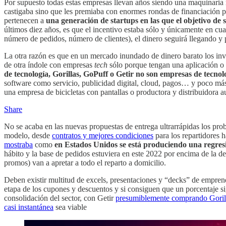
Por supuesto todas estas empresas llevan años siendo una maquinaria 
castigaba sino que les premiaba con enormes rondas de financiación p
pertenecen a
una generación de startups en las que el objetivo de 
últimos diez años, es que el incentivo estaba sólo y únicamente en cu
número de pedidos, número de clientes), el dinero seguirá llegando y 
La otra razón es que en un mercado inundado de dinero barato los inve
de otra índole con empresas
tech
sólo porque tengan una aplicación o
de tecnología, Gorillas, GoPuff o Getir no son empresas de tecnol
software como servicio, publicidad digital, cloud, pagos… y poco más. 
una empresa de bicicletas con pantallas o productora y distribuidora a
Share
No se acaba en las nuevas propuestas de entrega ultrarrápidas los pro
modelo, desde
contratos y mejores condiciones
para los repartidores h
mostraba
como
en Estados Unidos se está produciendo una regresi
hábito y la base de pedidos estuviera en este 2022 por encima de la de 
promos) van a apretar a todo el reparto a domicilio.
Deben existir multitud de excels, presentaciones y “decks” de empren
etapa de los cupones y descuentos y si consiguen que un porcentaje s
consolidación del sector, con Getir
presumiblemente comprando Goril
casi instantánea
sea viable