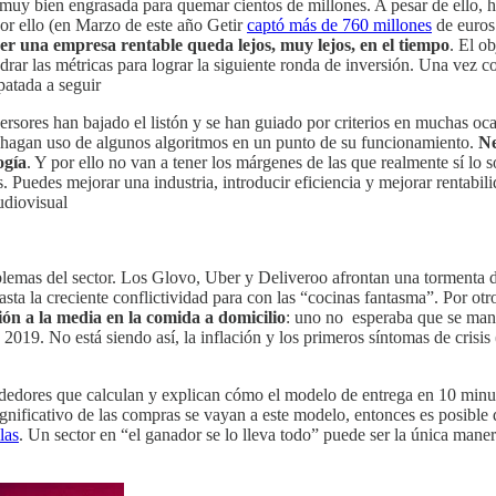
muy bien engrasada para quemar cientos de millones. A pesar de ello, h
or ello (en Marzo de este año Getir
captó más de 760 millones
de euros
ser una empresa rentable queda lejos, muy lejos, en el tiempo
. El o
adrar las métricas para lograr la siguiente ronda de inversión. Una vez
patada a seguir
rsores han bajado el listón y se han guiado por criterios en muchas oca
 hagan uso de algunos algoritmos en un punto de su funcionamiento.
Ne
ogía
. Y por ello no van a tener los márgenes de las que realmente sí lo
Puedes mejorar una industria, introducir eficiencia y mejorar rentabili
udiovisual
blemas del sector. Los Glovo, Uber y Deliveroo afrontan una tormenta do
asta la creciente conflictividad para con las “cocinas fantasma”. Por otr
ón a la media en la comida a domicilio
: uno no esperaba que se mant
2019. No está siendo así, la inflación y los primeros síntomas de crisis
dedores que calculan y explican cómo el modelo de entrega en 10 minuto
ignificativo de las compras se vayan a este modelo, entonces es posibl
las
. Un sector en “el ganador se lo lleva todo” puede ser la única mane