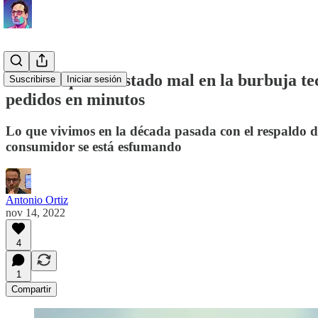
Todo lo que ha estado mal en la burbuja tec
Suscribirse
Iniciar sesión
pedidos en minutos
Lo que vivimos en la década pasada con el respaldo de
consumidor se está esfumando
Antonio Ortiz
nov 14, 2022
4
1
Compartir