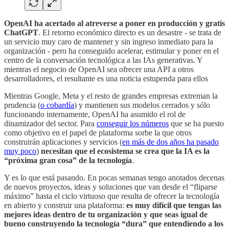
OpenAI ha acertado al atreverse a poner en producción y gratis
ChatGPT
. El retorno económico directo es un desastre - se trata de
un servicio muy caro de mantener y sin ingreso inmediato para la
organización - pero ha conseguido acelerar, estimular y poner en el
centro de la conversación tecnológica a las IAs generativas. Y
mientras el negocio de OpenAI sea ofrecer una API a otros
desarrolladores, el resultante es una noticia estupenda para ellos
Mientras Google, Meta y el resto de grandes empresas extreman la
prudencia (
o cobardía
) y mantienen sus modelos cerrados y sólo
funcionando internamente, OpenAI ha asumido el rol de
dinamizador del sector. Para
conseguir los números
que se ha puesto
como objetivo en el papel de plataforma sorbe la que otros
construirán aplicaciones y servicios (
en más de dos años ha pasado
muy poco
)
necesitan que el ecosistema se crea que la IA es la
“próxima gran cosa” de la tecnología
.
Y es lo que está pasando. En pocas semanas tengo anotados decenas
de nuevos proyectos, ideas y soluciones que van desde el “fliparse
máximo” hasta el ciclo virtuoso que resulta de ofrecer la tecnología
en abierto y construir una plataforma:
es muy difícil que tengas las
mejores ideas dentro de tu organización y que seas igual de
bueno construyendo la tecnología “dura” que entendiendo a los