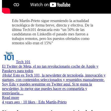
Edu Martín-Prieto sigue resumiendo la actualidad
tecnológica de forma breve, directa y efectiva. De la
última Tech101 destacaría esto “un 50% de las
candidaturas en LinkedIn el pasado mes fueron a
trabajos remotos, pero los puestos ofertados como
remotos sólo eran el 15%”
Tech 101
El Twitter de Meta, el no tan revolucionario coche de Apple y
Passkeys para todos
¡Hola! Esto es Tech 101, la newsletter de tecnología, innovación y
startups, con contenidos seleccionados y resumidos manualmente.
Soy Edu y puedes seguirme en Twitter aquí. Si te gusta la
newslettter, lo mejor que puedes hacer es compartirla y
reenvíasela…
Read more
4 years ago · 10 likes · Edu Martín-Prieto