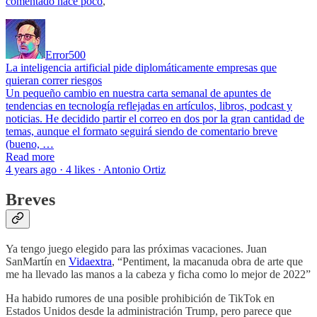
comentado hace poco
,
Error500
La inteligencia artificial pide diplomáticamente empresas que
quieran correr riesgos
Un pequeño cambio en nuestra carta semanal de apuntes de
tendencias en tecnología reflejadas en artículos, libros, podcast y
noticias. He decidido partir el correo en dos por la gran cantidad de
temas, aunque el formato seguirá siendo de comentario breve
(bueno, …
Read more
4 years ago · 4 likes · Antonio Ortiz
Breves
Ya tengo juego elegido para las próximas vacaciones. Juan
SanMartín en
Vidaextra
, “Pentiment, la macanuda obra de arte que
me ha llevado las manos a la cabeza y ficha como lo mejor de 2022”
Ha habido rumores de una posible prohibición de TikTok en
Estados Unidos desde la administración Trump, pero parece que