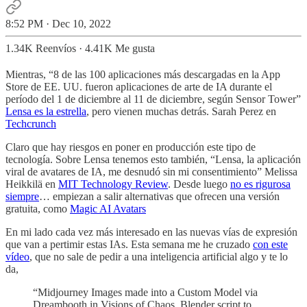
8:52 PM · Dec 10, 2022
1.34K Reenvíos
·
4.41K Me gusta
Mientras, “8 de las 100 aplicaciones más descargadas en la App
Store de EE. UU. fueron aplicaciones de arte de IA durante el
período del 1 de diciembre al 11 de diciembre, según Sensor Tower”
Lensa es la estrella
, pero vienen muchas detrás. Sarah Perez en
Techcrunch
Claro que hay riesgos en poner en producción este tipo de
tecnología. Sobre Lensa tenemos esto también, “Lensa, la aplicación
viral de avatares de IA, me desnudó sin mi consentimiento” Melissa
Heikkilä en
MIT Technology Review
. Desde luego
no es rigurosa
siempre
… empiezan a salir alternativas que ofrecen una versión
gratuita, como
Magic AI Avatars
En mi lado cada vez más interesado en las nuevas vías de expresión
que van a pertimir estas IAs. Esta semana me he cruzado
con este
vídeo
, que no sale de pedir a una inteligencia artificial algo y te lo
da,
“Midjourney Images made into a Custom Model via
Dreambooth in Visions of Chaos, Blender script to