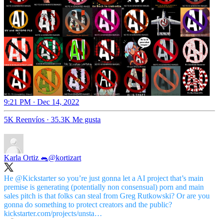
9:21 PM · Dec 14, 2022
5K Reenvíos
·
35.3K Me gusta
Karla Ortiz 🐀
@kortizart
He
@Kickstarter
so you’re just gonna let a AI project that’s main
premise is generating (potentially non consensual) porn and main
sales pitch is that folks can steal from Greg Rutkowski? Or are you
kickstarter.com/projects/unsta…