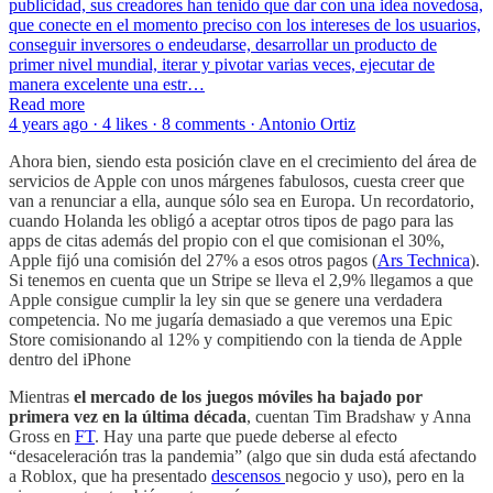
publicidad, sus creadores han tenido que dar con una idea novedosa,
que conecte en el momento preciso con los intereses de los usuarios,
conseguir inversores o endeudarse, desarrollar un producto de
primer nivel mundial, iterar y pivotar varias veces, ejecutar de
manera excelente una estr…
Read more
4 years ago · 4 likes · 8 comments · Antonio Ortiz
Ahora bien, siendo esta posición clave en el crecimiento del área de
servicios de Apple con unos márgenes fabulosos, cuesta creer que
van a renunciar a ella, aunque sólo sea en Europa. Un recordatorio,
cuando Holanda les obligó a aceptar otros tipos de pago para las
apps de citas además del propio con el que comisionan el 30%,
Apple fijó una comisión del 27% a esos otros pagos (
Ars Technica
).
Si tenemos en cuenta que un Stripe se lleva el 2,9% llegamos a que
Apple consigue cumplir la ley sin que se genere una verdadera
competencia. No me jugaría demasiado a que veremos una Epic
Store comisionando al 12% y compitiendo con la tienda de Apple
dentro del iPhone
Mientras
el mercado de los juegos móviles ha bajado por
primera vez en la última década
, cuentan Tim Bradshaw y Anna
Gross en
FT
. Hay una parte que puede deberse al efecto
“desaceleración tras la pandemia” (algo que sin duda está afectando
a Roblox, que ha presentado
descensos
negocio y uso), pero en la