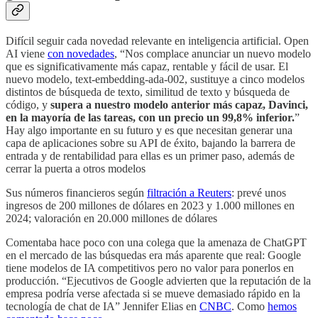
Difícil seguir cada novedad relevante en inteligencia artificial. Open
AI viene
con novedades
, “Nos complace anunciar un nuevo modelo
que es significativamente más capaz, rentable y fácil de usar. El
nuevo modelo, text-embedding-ada-002, sustituye a cinco modelos
distintos de búsqueda de texto, similitud de texto y búsqueda de
código, y
supera a nuestro modelo anterior más capaz, Davinci,
en la mayoría de las tareas, con un precio un 99,8% inferior.
”
Hay algo importante en su futuro y es que necesitan generar una
capa de aplicaciones sobre su API de éxito, bajando la barrera de
entrada y de rentabilidad para ellas es un primer paso, además de
cerrar la puerta a otros modelos
Sus números financieros según
filtración a Reuters
: prevé unos
ingresos de 200 millones de dólares en 2023 y 1.000 millones en
2024; valoración en 20.000 millones de dólares
Comentaba hace poco con una colega que la amenaza de ChatGPT
en el mercado de las búsquedas era más aparente que real: Google
tiene modelos de IA competitivos pero no valor para ponerlos en
producción. “Ejecutivos de Google advierten que la reputación de la
empresa podría verse afectada si se mueve demasiado rápido en la
tecnología de chat de IA” Jennifer Elias en
CNBC
. Como
hemos