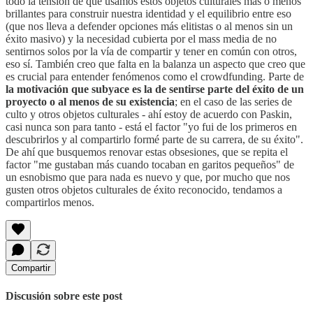
todo la tensión de que usamos estos objetos culturales más o menos
brillantes para construir nuestra identidad y el equilibrio entre eso
(que nos lleva a defender opciones más elitistas o al menos sin un
éxito masivo) y la necesidad cubierta por el mass media de no
sentirnos solos por la vía de compartir y tener en común con otros,
eso sí. También creo que falta en la balanza un aspecto que creo que
es crucial para entender fenómenos como el crowdfunding. Parte de
la motivación que subyace es la de sentirse parte del éxito de un
proyecto o al menos de su existencia
; en el caso de las series de
culto y otros objetos culturales - ahí estoy de acuerdo con Paskin,
casi nunca son para tanto - está el factor "yo fui de los primeros en
descubrirlos y al compartirlo formé parte de su carrera, de su éxito".
De ahí que busquemos renovar estas obsesiones, que se repita el
factor "me gustaban más cuando tocaban en garitos pequeños" de
un esnobismo que para nada es nuevo y que, por mucho que nos
gusten otros objetos culturales de éxito reconocido, tendamos a
compartirlos menos.
Compartir
Discusión sobre este post