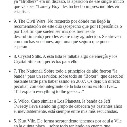
ya "Brothers" era un discazo, la aparición de ese single mítico
que va a ser "Lonely Boy" les ha hecho imprescindibles en
esta lista.
9. The Civil Wars. No recuerdo por dónde me llegó la
recomendación de este dúo (sospecho que por Hipersónica o
por Last.fm que suelen ser mis dos fuentes de
descrubrimiento) pero les estaré muy agradecido. Se atreven
con muchas versiones, aquí una que seguro que pocos
esperan...
8. Crystal Stilts. A esta lista le faltaba algo de energía y los
Crystal Stilts son perfectos para ello.
7. The National. Sobre todo a principios de año fueron "la
banda" para un servidor, sobre todo su "Boxer", que descubrí
bastante tarde para haber salido en 2007. Os dejo un directo
peculiar, con otro integrante de la lista como es Bon Iver...
“I’ll explain everything to the geeks…”
6. Wilco. Caso similar a Los Planetas, la banda de Jeff
Tweedy lleva siendo mi grupo de cabecera ya bastantes años
e, inevitablemente, está siempre entre mis más escuchadas.
5. Kurt Vile. De forma sorprendente tenemos por aquí a Vile
en la quinta plaza... sobre todo teniendo en cuenta que,