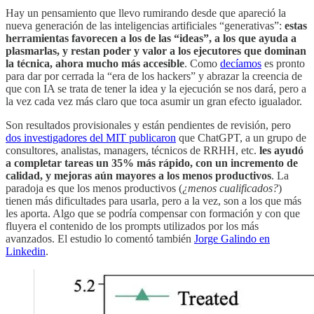
Hay un pensamiento que llevo rumirando desde que apareció la
nueva generación de las inteligencias artificiales “generativas”:
estas
herramientas favorecen a los de las “ideas”, a los que ayuda a
plasmarlas, y restan poder y valor a los ejecutores que dominan
la técnica, ahora mucho más accesible
. Como
decíamos
es pronto
para dar por cerrada la “era de los hackers” y abrazar la creencia de
que con IA se trata de tener la idea y la ejecución se nos dará, pero a
la vez cada vez más claro que toca asumir un gran efecto igualador.
Son resultados provisionales y están pendientes de revisión, pero
dos investigadores del MIT publicaron
que ChatGPT, a un grupo de
consultores, analistas, managers, técnicos de RRHH, etc.
les ayudó
a completar tareas un 35% más rápido, con un incremento de
calidad, y mejoras aún mayores a los menos productivos
. La
paradoja es que los menos productivos (
¿menos cualificados?
)
tienen más dificultades para usarla, pero a la vez, son a los que más
les aporta. Algo que se podría compensar con formación y con que
fluyera el contenido de los prompts utilizados por los más
avanzados. El estudio lo comentó también
Jorge Galindo en
Linkedin
.