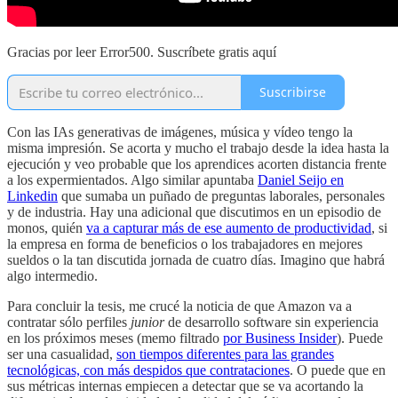
Gracias por leer Error500. Suscríbete gratis aquí
Suscribirse
Con las IAs generativas de imágenes, música y vídeo tengo la
misma impresión. Se acorta y mucho el trabajo desde la idea hasta la
ejecución y veo probable que los aprendices acorten distancia frente
a los expermientados. Algo similar apuntaba
Daniel Seijo en
Linkedin
que sumaba un puñado de preguntas laborales, personales
y de industria. Hay una adicional que discutimos en un episodio de
monos, quién
va a capturar más de ese aumento de productividad
, si
la empresa en forma de beneficios o los trabajadores en mejores
sueldos o la tan discutida jornada de cuatro días. Imagino que habrá
algo intermedio.
Para concluir la tesis, me crucé la noticia de que Amazon va a
contratar sólo perfiles
junior
de desarrollo software sin experiencia
en los próximos meses (memo filtrado
por Business Insider
). Puede
ser una casualidad,
son tiempos diferentes para las grandes
tecnológicas, con más despidos que contrataciones
. O puede que en
sus métricas internas empiecen a detectar que se va acortando la