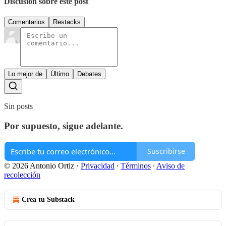
Discusión sobre este post
Comentarios
Restacks
Lo mejor de
Último
Debates
Sin posts
Por supuesto, sigue adelante.
Suscribirse
© 2026 Antonio Ortiz
·
Privacidad
∙
Términos
∙
Aviso de
recolección
Crea tu Substack