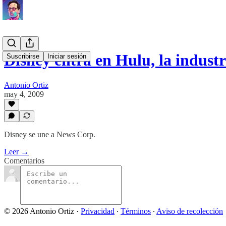
Disney entra en Hulu, la industr
Suscribirse
Iniciar sesión
Antonio Ortiz
may 4, 2009
Disney se une a News Corp.
Leer →
Comentarios
© 2026 Antonio Ortiz
·
Privacidad
∙
Términos
∙
Aviso de recolección