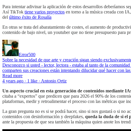
Para intentar adivinar la aplicación de estos desarrollos deberíamos seg
Así TikTok
tiene varios proyectos
en torno a la música creada con IA, 
del
último éxito de Rosalía
En otras se trata del abaratamiento de costes, el aumento de producti
contenido de bajo nivel, un youtuber que no tiene presupuesto para pr
Error500
Sobre la necesidad de que arte y creación sigan siendo exclusivamen
Desconozco si usted - lector, lectora - estaba al tanto de la comunidad
comparten sus creaciones están intentando dilucidar qué hacer con las
Read more
4 years ago · 1 like · Antonio Ortiz
Un aspecto crucial en esta generación de contenidos mediante IAs
citaba a “expertos” que predicen que para 2026 el 90% de los contenido
plataformas, medir y retroalimentar el proceso con las métricas que i
La gran pregunta no es si se podrá hacer, sino si nos gustará o si no
contenidos con desinformación y deepfakes,
queda la duda de si el
ante la propuesta de que sea también la máquina quien anote los trendi