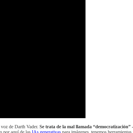
la voz de Darth Vader.
Se trata de la mal llamada “democratización” -
o por aquí de las
IAs generativas
para imágenes, tenemos herramientas p