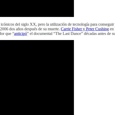
icónicos del siglo XX, pero la utilización de tecnología para conseguir l
 2006 dos años después de su muerte.
Carrie Fisher y Peter Cushing
en 
dor que “
anticipó
” el documental “The Last Dance” décadas antes de su