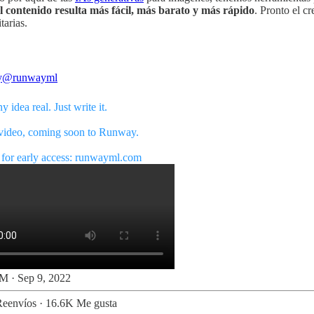
al contenido resulta más fácil, más barato y más rápido
. Pronto el c
tarias.
y
@runwayml
 idea real. Just write it.
 video, coming soon to Runway.
for early access:
runwayml.com
M · Sep 9, 2022
Reenvíos
·
16.6K Me gusta