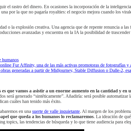
uir el rastro del dinero. En ocasiones la incorporación de la inteligencia
una por la que no pagaría royalties: el negocio mejora cuando los viral
vidad o la explosión creativa. Una agencia que de repente renuncia a l
oducciones avanzadas y encuentra en la IA la posibilidad de trascender
te humanos
 online Fur Affinity, una de las más activas promotoras de fotografías y 
 obras generadas a partir de Midjourney, Stable Diffusion o Dalle-2, e
 es que vamos a asistir a un enorme aumento en la cantidad y en un
s será generado “sintéticamente”. Añadiría: será posible automatizar la 
ndican cuáles han tenido más éxito.
 acabaremos en una
suerte de valle inquietante
. Al margen de los problema
 papel que queda a los humanos lo reclamaremos
. La ideación de qué
ng topics, las tendencias de búsqueda y lo que tiene audiencia para ele