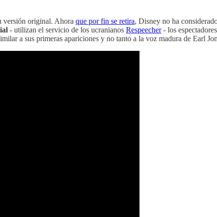
u versión original. Ahora
que por fin se retira
, Disney no ha considerado 
ial
- utilizan el servicio de los ucranianos
Respeecher
- los espectadores
imilar a sus primeras apariciones y no tanto a la voz madura de Earl 