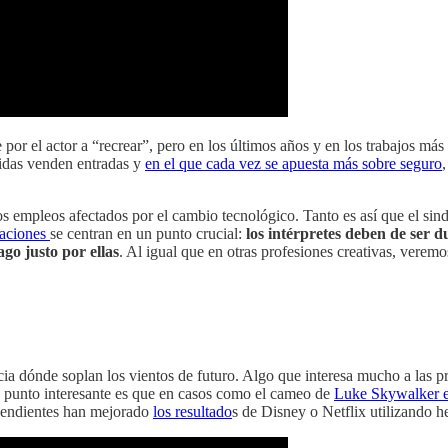
or el actor a “recrear”, pero en los últimos años y en los trabajos más f
cidas venden entradas y
en el que cada vez se apuesta más sobre seguro
os empleos afectados por el cambio tecnológico. Tanto es así que el sin
aciones
se centran en un punto crucial:
los intérpretes deben de ser d
go justo por ellas
. Al igual que en otras profesiones creativas, veremo
ia dónde soplan los vientos de futuro. Algo que interesa mucho a las pro
 El punto interesante es que en casos como el cameo de
Luke Skywalker 
ependientes han mejorado
los resultado
s de Disney o Netflix utilizando he