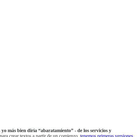
 yo más bien diría “abaratamiento” - de los servicios y
ara crear textos a partir de un comienzo,
tenemos primeras versiones