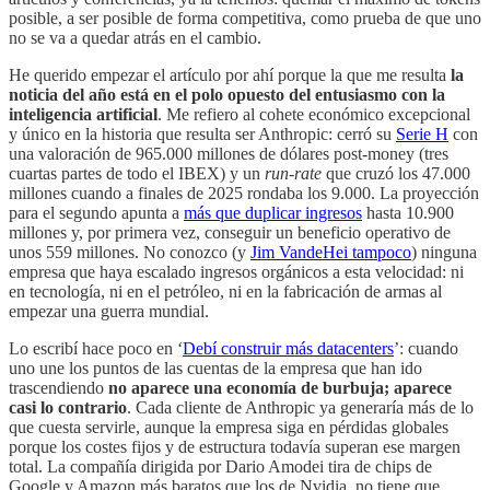
posible, a ser posible de forma competitiva, como prueba de que uno
no se va a quedar atrás en el cambio.
He querido empezar el artículo por ahí porque la que me resulta
la
noticia del año está en el polo opuesto del entusiasmo con la
inteligencia artificial
. Me refiero al cohete económico excepcional
y único en la historia que resulta ser Anthropic: cerró su
Serie H
con
una valoración de 965.000 millones de dólares post-money (tres
cuartas partes de todo el IBEX) y un
run-rate
que cruzó los 47.000
millones cuando a finales de 2025 rondaba los 9.000. La proyección
para el segundo apunta a
más que duplicar ingresos
hasta 10.900
millones y, por primera vez, conseguir un beneficio operativo de
unos 559 millones. No conozco (y
Jim VandeHei tampoco
) ninguna
empresa que haya escalado ingresos orgánicos a esta velocidad: ni
en tecnología, ni en el petróleo, ni en la fabricación de armas al
empezar una guerra mundial.
Lo escribí hace poco en ‘
Debí construir más datacenters
’: cuando
uno une los puntos de las cuentas de la empresa que han ido
trascendiendo
no aparece una economía de burbuja; aparece
casi lo contrario
. Cada cliente de Anthropic ya generaría más de lo
que cuesta servirle, aunque la empresa siga en pérdidas globales
porque los costes fijos y de estructura todavía superan ese margen
total. La compañía dirigida por Dario Amodei tira de chips de
Google y Amazon más baratos que los de Nvidia, no tiene que