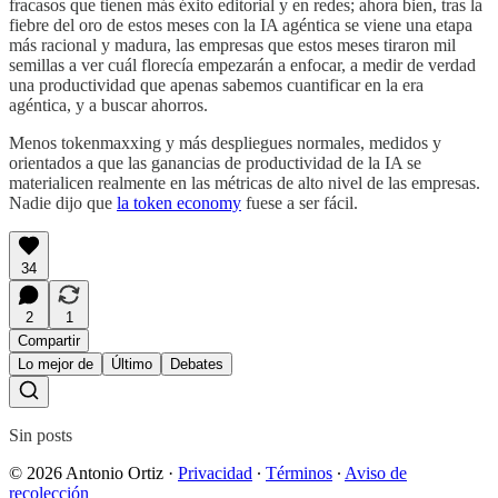
fracasos que tienen más éxito editorial y en redes; ahora bien, tras la
fiebre del oro de estos meses con la IA agéntica se viene una etapa
más racional y madura, las empresas que estos meses tiraron mil
semillas a ver cuál florecía empezarán a enfocar, a medir de verdad
una productividad que apenas sabemos cuantificar en la era
agéntica, y a buscar ahorros.
Menos tokenmaxxing y más despliegues normales, medidos y
orientados a que las ganancias de productividad de la IA se
materialicen realmente en las métricas de alto nivel de las empresas.
Nadie dijo que
la token economy
fuese a ser fácil.
34
2
1
Compartir
Lo mejor de
Último
Debates
Sin posts
© 2026 Antonio Ortiz
·
Privacidad
∙
Términos
∙
Aviso de
recolección