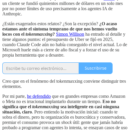
un cliente se fundió quinientos millones de dólares en un solo mes
por no poner límites de uso precisamente a los agentes IA de
Anthropic.
¿Están exagerados estos relatos? ¿Son la excepción?
¿O acaso
estamos ante el síntoma temprano de que nos hemos vuelto
locos con el
tokenmaxxing
?
Simon Willison
ha entrado al detalle y
tiene algunos puntos: el presupuesto de Uber se fijó en 2025,
cuando Claude Code aún no había conseguido el nivel actual. Lo de
Microsoft huele más a cierre de año fiscal y a forzar el uso de su
propia herramienta que a desastre.
Suscribirse
Creo que en el fenómeno del tokenmaxxing conviene distinguir tres
elementos.
Por mi parte,
he defendido
que en grandes empresas como Amazon
o Meta no es irracional implantarlo durante un tiempo.
Eso no
significa que el
tokenmaxxing
sea inteligente en casi ninguna
situación, claro
. Pero entiendo la motivación inicial: cuando te
sobra el dinero, pero tu organización es burocrática y conservadora,
premiar el consumo provoca un
shock
útil: gente que jamás habría
probado a programar con agentes lo intenta, se ensayan casos de uso