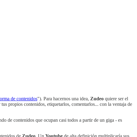
orma de contenidos
"). Para hacernos una idea,
Zudeo
quiere ser el
 tus propios contenidos, etiquetarlos, comentarlos... con la ventaja de
do de contenidos que ocupan casi todos a partir de un giga - es
ontenidos de
Zudeo
. Un
Youtube
de alta definición multiplicaría sus