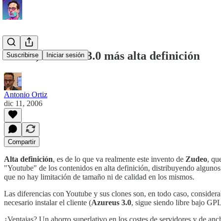
Zudeo, Azureus 3.0 más alta definición
Suscribirse
Iniciar sesión
Antonio Ortiz
dic 11, 2006
Compartir
Alta definición
, es de lo que va realmente este invento de
Zudeo
, qu
"Youtube" de los contenidos en alta definición, distribuyendo alguno
que no hay limitación de tamaño ni de calidad en los mismos.
Las diferencias con Youtube y sus clones son, en todo caso, considera
necesario instalar el cliente (
Azureus 3.0
, sigue siendo libre bajo GPL
¿Ventajas? Un ahorro superlativo en los costes de servidores y de anc