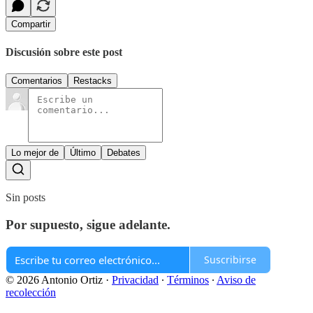
Compartir
Discusión sobre este post
Comentarios
Restacks
Lo mejor de
Último
Debates
Sin posts
Por supuesto, sigue adelante.
Suscribirse
© 2026 Antonio Ortiz
·
Privacidad
∙
Términos
∙
Aviso de
recolección