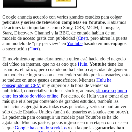
Google anuncia acuerdo con varios grandes estudios para colgar
películas y series de televisión completas en Youtube
. Hablamos
de actores tan importantes como Sony, CBS, MGM, Lionsgate,
Starz, Discovery Channel y la BBC, de entrada hablan de un
modelo de acceso gratis con publicidad (
Cnet
), pero abren la puerta
a un modelo de "pay per view" en
Youtube
basado en
micropagos
o suscripción (
Cnet
).
El movimiento apunta claramente a quien está haciendo el negocio
del vídeo en internet, que no es otro que
Hulu
.
Youtube
tiene los
usuarios, el tráfico, pero cuando no ha habido capacidad de generar
un modelo de ingresos con el contenido subido por los usuarios, esto
se traduce en unos gastos estratosféricos. Mientras
Hulu ha
conseguido un CPM
muy superior a la hora de vender su
publicidad, comercializar todo su stock y, además,
situarse segundo
entre los sitios de vídeo online
. Por cierto, de Hulu van a tomar algo
más que el albergar contenido de grandes estudios, también las
limitaciones geográficas: todas esas películas y series se podrán ver
sólo desde Estados Unidos (amén de usuarios avispados con proxy).
La paciencia para conseguir un modelo para Youtube se ha ido
agotando. Muchos gastos, pocos ingresos en una etapa con crisis en
la que
Google ha cerrado servicios
y en la que las
ganancias han