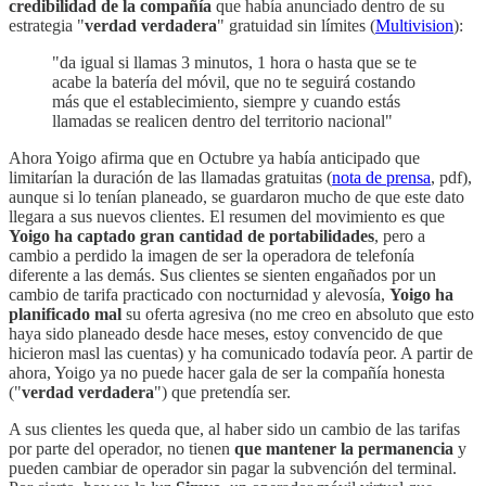
credibilidad de la compañía
que había anunciado dentro de su
estrategia "
verdad verdadera
" gratuidad sin límites (
Multivision
):
"da igual si llamas 3 minutos, 1 hora o hasta que se te
acabe la batería del móvil, que no te seguirá costando
más que el establecimiento, siempre y cuando estás
llamadas se realicen dentro del territorio nacional"
Ahora Yoigo afirma que en Octubre ya había anticipado que
limitarían la duración de las llamadas gratuitas (
nota de prensa
, pdf),
aunque si lo tenían planeado, se guardaron mucho de que este dato
llegara a sus nuevos clientes. El resumen del movimiento es que
Yoigo ha captado gran cantidad de portabilidades
, pero a
cambio a perdido la imagen de ser la operadora de telefonía
diferente a las demás. Sus clientes se sienten engañados por un
cambio de tarifa practicado con nocturnidad y alevosía,
Yoigo ha
planificado mal
su oferta agresiva (no me creo en absoluto que esto
haya sido planeado desde hace meses, estoy convencido de que
hicieron masl las cuentas) y ha comunicado todavía peor. A partir de
ahora, Yoigo ya no puede hacer gala de ser la compañía honesta
("
verdad verdadera
") que pretendía ser.
A sus clientes les queda que, al haber sido un cambio de las tarifas
por parte del operador, no tienen
que mantener la permanencia
y
pueden cambiar de operador sin pagar la subvención del terminal.