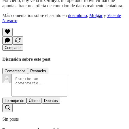
Por cierto, hoy ve la luz
Simyo
, un operador móvil virtual que
apunta a traer una oferta de conexión de datos realmente tentadora.
Más comentarios sobre el asunto en
dosmiluno
,
Molgar
y
Vicente
Navarro
:
Compartir
Discusión sobre este post
Comentarios
Restacks
Lo mejor de
Último
Debates
Sin posts