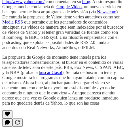
http://www.yahoo.com/
como cuentan en su
blog
. A esto respondió
Google anoche con la beta de
Google Video
, un nuevo servicio en
beta que permite buscar programas de televisión (vía
News.com
).
De entrada la propuesta de Yahoo tiene varios atractivos como son
Media RSS
que permite que los generadores de contenidos
sindiquen sus vídeos de manera que sean indexados por el buscador
de vídeos de Yahoo y el tener gran variedad de fuentes como son
Bloomberg, la BBC, o BSkyB. Una filosofía emparentada con el
podcasting que explota las posibilidades de RSS 2.0 unida a
acuerdos con Real Networks, AtomFilms, o IFILM.
La propuesta de Google de momento tiene interés para los
telespectadores norteamericanos, al buscar en el contenido de varias
cadenas de televisión de este país: PBS, Fox News, C-SPAN, ABC,
y la NBA (probad a
buscar Gasol
). Se trata de buscar un tema y
Google mostrará los programas que lo hayan tratado, con un captura
del mismo. Ahora bien, al pinchar para descargar el vídeo se
encuentra uno con que la mayoría no está disponible - yo no he
encontrado ninguno que lo estuviera -. Aunque parezca mentira,
parece que esta vez es Google quien lanza un producto inmaduro
para no quedarse detrás de Yahoo, lo que son las cosas.