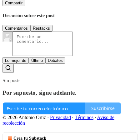
Compartir
Discusión sobre este post
Comentarios
Restacks
Lo mejor de
Último
Debates
Sin posts
Por supuesto, sigue adelante.
Suscribirse
© 2026 Antonio Ortiz
·
Privacidad
∙
Términos
∙
Aviso de
recolección
Crea tu Substack