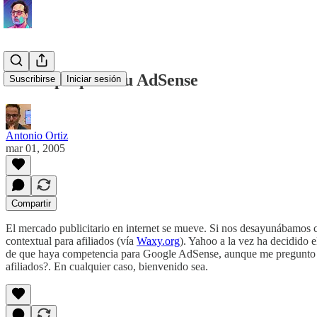
Yahoo prepara su AdSense
Suscribirse
Iniciar sesión
Antonio Ortiz
mar 01, 2005
Compartir
El mercado publicitario en internet se mueve. Si nos desayunábamos
contextual para afiliados (vía
Waxy.org
). Yahoo a la vez ha decidido 
de que haya competencia para Google AdSense, aunque me pregunto qué
afiliados?. En cualquier caso, bienvenido sea.