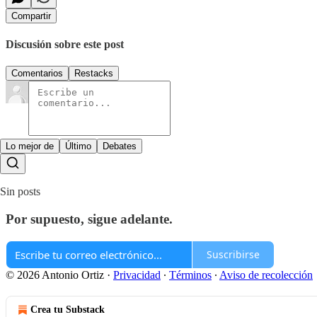
Compartir
Discusión sobre este post
Comentarios
Restacks
Lo mejor de
Último
Debates
Sin posts
Por supuesto, sigue adelante.
Suscribirse
© 2026 Antonio Ortiz
·
Privacidad
∙
Términos
∙
Aviso de recolección
Crea tu Substack