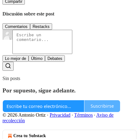
Compartir
Discusión sobre este post
Comentarios
Restacks
Lo mejor de
Último
Debates
Sin posts
Por supuesto, sigue adelante.
Suscribirse
© 2026 Antonio Ortiz
·
Privacidad
∙
Términos
∙
Aviso de
recolección
Crea tu Substack