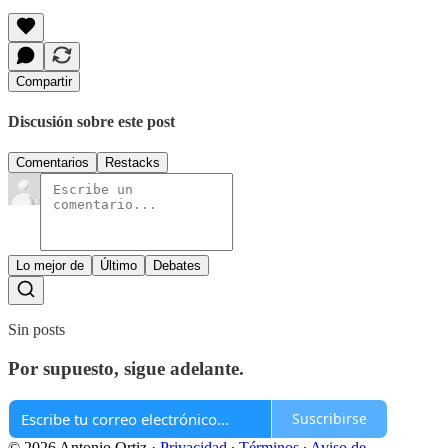
Compartir
Discusión sobre este post
Comentarios
Restacks
Lo mejor de
Último
Debates
Sin posts
Por supuesto, sigue adelante.
Suscribirse
© 2026 Antonio Ortiz
·
Privacidad
∙
Términos
∙
Aviso de