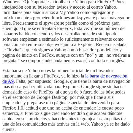
Windows. ?Qué aporta esta toolbar de Yahoo para FireFox? Pues
integración con su buscador, avisos y acceso al correo Yahoo,
facilidades para añadir sitios a My Yahoo como agregador y -
próximamente - prometen funciones anti-spyware para el navegador
libre. Precisamente el spyware se perfila como el próximo gran
enemigo al que se enfrentará FireFox, toda vez que su número de
usuarios ha ido creciendo y los desarrolladores de este tipo de
software empiezan a estimarlo lo suficientemente relevante como
para contarlo entre sus objetivos junto a Explorer. Recién instalada
te "invita" a que designes a Yahoo como buscador por defecto y
página de inicio en FireFox, aunque con un "no" y un "no vuelvas a
pregutar" se comporta adecuadamente, eso sí, con todo en inglés.
Esta barra de Yahoo no es la primera oficial de un buscador
importante en llegar a FireFox, ya lo hizo la
la barra de navegación
de A9
. Falta, por supuesto, Google, que tiene la barra de navegación
más descargada y utilizada para Explorer. Google sigue sin hacer
demasiado caso de FireFox, al que ya dejó fuera de las búsquedas
en el escritorio de Google Desktop, por más que fiche a sus
empleados y preparase una página especial de bienvenida para
Firefox 1.0, actitud que uno no acaba de entender: le cuesta poco
esfuerzo, si FireFox sigue creciendo tendrán que acabar dándole
cabida en sus productos y hacerlo antes te granjea las simpatías de
una de las comunidades más activas en la web. Yahoo ya se ha dado
cuenta.