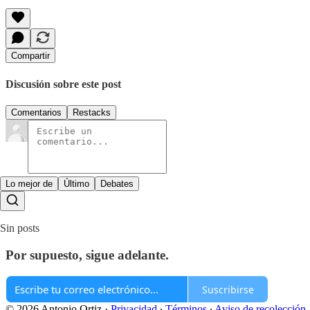
Compartir
Discusión sobre este post
Comentarios
Restacks
Lo mejor de
Último
Debates
Sin posts
Por supuesto, sigue adelante.
Suscribirse
© 2026 Antonio Ortiz
·
Privacidad
∙
Términos
∙
Aviso de recolección