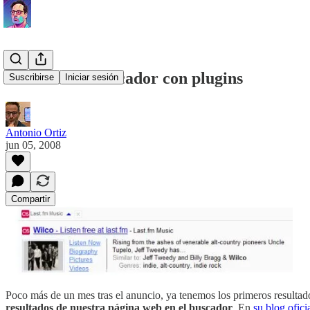
Yahoo es un buscador con plugins
Suscribirse
Iniciar sesión
Antonio Ortiz
jun 05, 2008
Compartir
Poco más de un mes tras el anuncio, ya tenemos los primeros resulta
resultados de nuestra página web en el buscador
. En
su blog ofici