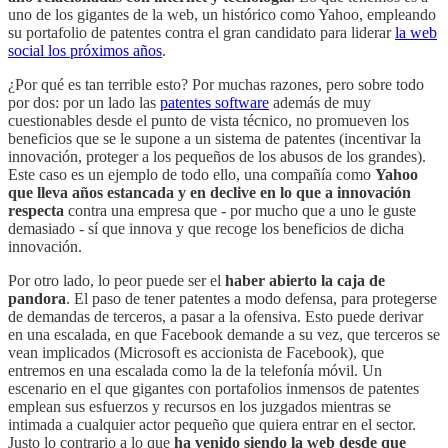
uno de los gigantes de la web, un histórico como Yahoo, empleando
su portafolio de patentes contra el gran candidato para liderar
la web
social los próximos años
.
¿Por qué es tan terrible esto? Por muchas razones, pero sobre todo
por dos: por un lado las
patentes software
además de muy
cuestionables desde el punto de vista técnico, no promueven los
beneficios que se le supone a un sistema de patentes (incentivar la
innovación, proteger a los pequeños de los abusos de los grandes).
Este caso es un ejemplo de todo ello, una compañía como
Yahoo
que lleva años estancada y en declive en lo que a innovación
respecta
contra una empresa que - por mucho que a uno le guste
demasiado - sí que innova y que recoge los beneficios de dicha
innovación.
Por otro lado, lo peor puede ser el
haber abierto la caja de
pandora
. El paso de tener patentes a modo defensa, para protegerse
de demandas de terceros, a pasar a la ofensiva. Esto puede derivar
en una escalada, en que Facebook demande a su vez, que terceros se
vean implicados (Microsoft es accionista de Facebook), que
entremos en una escalada como la de la telefonía móvil. Un
escenario en el que gigantes con portafolios inmensos de patentes
emplean sus esfuerzos y recursos en los juzgados mientras se
intimada a cualquier actor pequeño que quiera entrar en el sector.
Justo lo contrario a lo que
ha venido siendo la web desde que