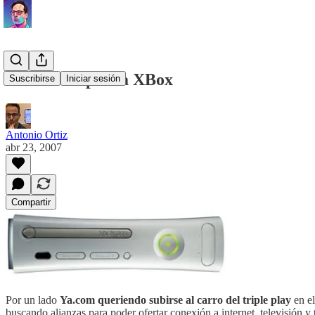
Yacom TV por la XBox
Suscribirse
Iniciar sesión
Antonio Ortiz
abr 23, 2007
Compartir
Por un lado
Ya.com queriendo subirse al carro del triple play
en e
buscando alianzas para poder ofertar conexión a internet, televisión y 