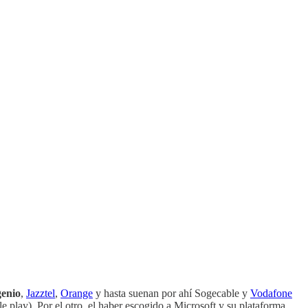
enio
,
Jazztel
,
Orange
y hasta suenan por ahí Sogecable y
Vodafone
le play). Por el otro, el haber escogido a Microsoft y su plataforma