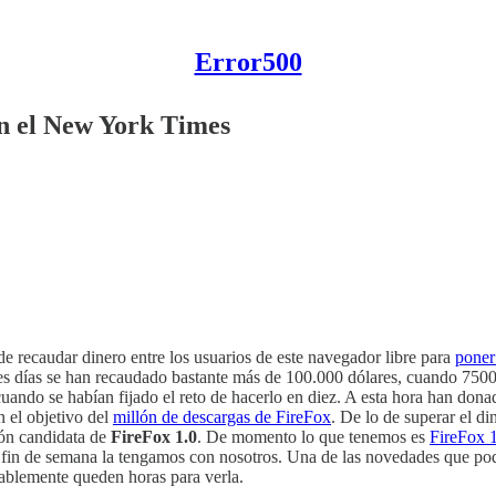
Error500
en el New York Times
e recaudar dinero entre los usuarios de este navegador libre para
poner
tres días se han recaudado bastante más de 100.000 dólares, cuando 7500
 cuando se habían fijado el reto de hacerlo en diez. A esta hora han do
 el objetivo del
millón de descargas de FireFox
. De lo de superar el d
ón candidata de
FireFox 1.0
. De momento lo que tenemos es
FireFox 
fin de semana la tengamos con nosotros. Una de las novedades que podrí
bablemente queden horas para verla.