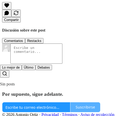
Compartir
Discusión sobre este post
Comentarios
Restacks
Lo mejor de
Último
Debates
Sin posts
Por supuesto, sigue adelante.
Suscribirse
© 2026 Antonio Ortiz
·
Privacidad
∙
Términos
∙
Aviso de recolección