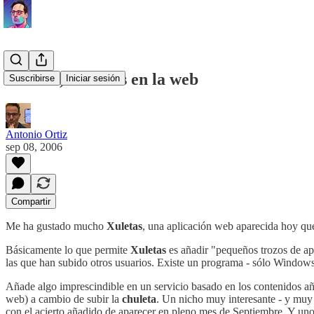
Xuletas, chuletas en la web
Suscribirse
Iniciar sesión
Antonio Ortiz
sep 08, 2006
Compartir
Me ha gustado mucho
Xuletas
, una aplicación web aparecida hoy qu
Básicamente lo que permite
Xuletas
es añadir "pequeños trozos de ap
las que han subido otros usuarios. Existe un programa - sólo Windows 
Añade algo imprescindible en un servicio basado en los contenidos aña
web) a cambio de subir la
chuleta
. Un nicho muy interesante - y muy
con el acierto añadido de aparecer en pleno mes de Septiembre. Y uno,