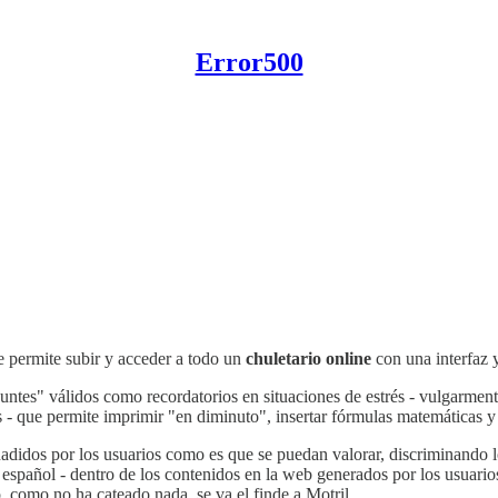
Error500
e permite subir y acceder a todo un
chuletario online
con una interfaz 
untes" válidos como recordatorios en situaciones de estrés - vulgarm
- que permite imprimir "en diminuto", insertar fórmulas matemáticas y a
didos por los usuarios como es que se puedan valorar, discriminando los
 español - dentro de los contenidos en la web generados por los usuari
 como no ha cateado nada, se va el finde a Motril.