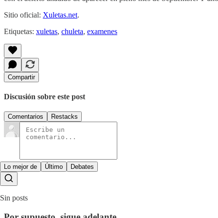
Sitio oficial:
Xuletas.net
.
Etiquetas:
xuletas
,
chuleta
,
examenes
Compartir
Discusión sobre este post
Comentarios
Restacks
Lo mejor de
Último
Debates
Sin posts
Por supuesto, sigue adelante.