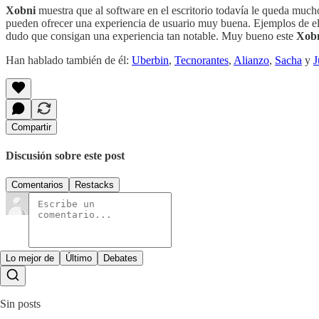
Xobni
muestra que al software en el escritorio todavía le queda much
pueden ofrecer una experiencia de usuario muy buena. Ejemplos de ell
dudo que consigan una experiencia tan notable. Muy bueno este
Xob
Han hablado también de él:
Uberbin
,
Tecnorantes
,
Alianzo
,
Sacha
y
J
Compartir
Discusión sobre este post
Comentarios
Restacks
Lo mejor de
Último
Debates
Sin posts