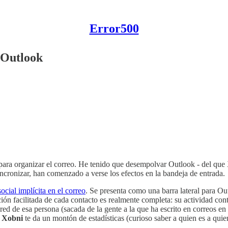
Error500
 Outlook
 para organizar el correo. He tenido que desempolvar Outlook - del qu
ncronizar, han comenzado a verse los efectos en la bandeja de entrada.
social implícita en el correo
. Se presenta como una barra lateral para Ou
ión facilitada de cada contacto es realmente completa: su actividad con
a red de esa persona (sacada de la gente a la que ha escrito en correos e
,
Xobni
te da un montón de estadísticas (curioso saber a quien es a qui