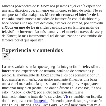
Muchos poseedores de la Xbox nos pasamos ayer el día esperando
una actualización que, al menos en mi caso, se hizo de rogar. No es
una puesta al día cualquiera,
Microsoft renueva el interfaz de la
consola
, añade nuevos métodos de interacción con el dashboard y
hace además una apuesta decidida, esta vez de verdad, por convertir
a
Xbox en uno de los grandes candidatos en la integración de
televisión e internet
. Lo más llamativo: el manejo a través de voz y
de Kinect; lo más interesante: el rol de catalizador de contenidos de
terceros por el que apuestan.
Experiencia y contenidos
Las tres variables en las que se juega la integración de
televisión e
internet
son experiencia de usuario, catálogo de contenidos y
precio. El movimiento de Xbox apunta a los dos primeros: por un
lado manejar el interfaz con gestos mediante Kinect es una baza
única en el mercado, a la que suman el control por voz que parece
funcionar muy bien (acaba uno dando órdenes a la consola, "Xbox
esto", "Xbox lo otro"); por el otro lado apuestan fuerte
internacionalmente (más de 40 servicios,
VB
) y también en España
donde empiezan con
Imagenio
ofriciendo parte de su programación
gratis a los usuarios Xbox Live Gold. No está muy claro cual va a