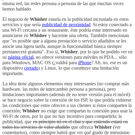
misma red, las redes persona a persona de las que muchas veces
hemos hablado
El negocio de
Whisher
estaría en la publicidad incrustada en estos
servicios y que sería
publicidad de proximidad
. Si estoy conectado a
una Wi-Fi cercana a un restaurante, éste podría estar interesado en
anunciarse en
Whisher
y hacerme una oferta. También mencionan
que "es posible que a alguna prestación o servicio añadidos se les
asocie una ligera tarifa, aunque la funcionalidad básica siempre
permanecerá gratuita". Eso sí,
Whisher
, por lo que he podido ver en
su
página oficial
, no ofrece versiones para móviles ni PDA... sólo
para Windows, MAC OS (¿valdrá para
iPhone
? Ah, no, ese es un
dispositivo
cerrado
) y Linux, lo que constituye una limitación
importante.
La idea tiene algunos elementos muy interesantes (no comprar más
hardware, las redes de intercambio persona a persona), pero
limitaciones importantes (además de no tener versión para el móvil):
se hace negocio sobre la conexión de los ISP, lo que podría vulnerar
las condiciones que estos ofrecen a sus clientes si éstos comparten la
conexión;
Whisher
no exige que compartas tu conexión para usar la
Wi-Fi de otros, por lo que no hay incentivo para compartirla; la
publicidad, que
en principio irá en el chat y que entiendo estará en
todos los servicios de valor añadido
que ofrezca
Whisher
(ver
comentarios), como siempre habrá que ver qué grado de intrusismo