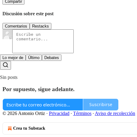
Compartir
Discusión sobre este post
Comentarios
Restacks
Lo mejor de
Último
Debates
Sin posts
Por supuesto, sigue adelante.
Suscribirse
© 2026 Antonio Ortiz
·
Privacidad
∙
Términos
∙
Aviso de recolección
Crea tu Substack