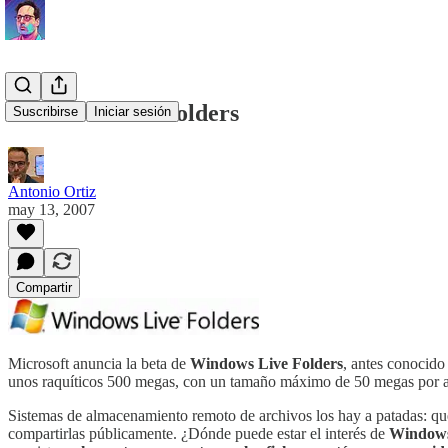
Windows Live Folders
Suscribirse
Iniciar sesión
Antonio Ortiz
may 13, 2007
Compartir
Microsoft anuncia la beta de
Windows Live Folders
, antes conocid
unos raquíticos 500 megas, con un tamaño máximo de 50 megas por a
Sistemas de almacenamiento remoto de archivos los hay a patadas: qu
compartirlas públicamente. ¿Dónde puede estar el interés de
Windows