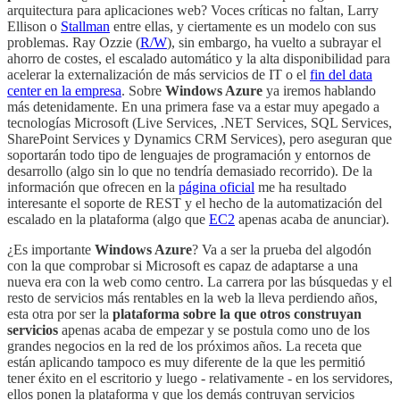
arquitectura para aplicaciones web? Voces críticas no faltan, Larry
Ellison o
Stallman
entre ellas, y ciertamente es un modelo con sus
problemas. Ray Ozzie (
R/W
), sin embargo, ha vuelto a subrayar el
ahorro de costes, el escalado automático y la alta disponibilidad para
acelerar la externalización de más servicios de IT o el
fin del data
center en la empresa
. Sobre
Windows Azure
ya iremos hablando
más detenidamente. En una primera fase va a estar muy apegado a
tecnologías Microsoft (Live Services, .NET Services, SQL Services,
SharePoint Services y Dynamics CRM Services), pero aseguran que
soportarán todo tipo de lenguajes de programación y entornos de
desarrollo (algo sin lo que no tendría demasiado recorrido). De la
información que ofrecen en la
página oficial
me ha resultado
interesante el soporte de REST y el hecho de la automatización del
escalado en la plataforma (algo que
EC2
apenas acaba de anunciar).
¿Es importante
Windows Azure
? Va a ser la prueba del algodón
con la que comprobar si Microsoft es capaz de adaptarse a una
nueva era con la web como centro. La carrera por las búsquedas y el
resto de servicios más rentables en la web la lleva perdiendo años,
esta otra por ser la
plataforma sobre la que otros construyan
servicios
apenas acaba de empezar y se postula como uno de los
grandes negocios en la red de los próximos años. La receta que
están aplicando tampoco es muy diferente de la que les permitió
tener éxito en el escritorio y luego - relativamente - en los servidores,
ellos ponen la plataforma y que los demás contruyan servicios