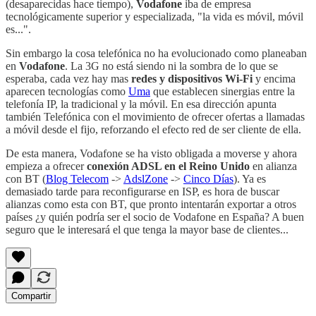
(desaparecidas hace tiempo),
Vodafone
iba de empresa
tecnológicamente superior y especializada, "la vida es móvil, móvil
es...".
Sin embargo la cosa telefónica no ha evolucionado como planeaban
en
Vodafone
. La 3G no está siendo ni la sombra de lo que se
esperaba, cada vez hay mas
redes y dispositivos Wi-Fi
y encima
aparecen tecnologías como
Uma
que establecen sinergias entre la
telefonía IP, la tradicional y la móvil. En esa dirección apunta
también Telefónica con el movimiento de ofrecer ofertas a llamadas
a móvil desde el fijo, reforzando el efecto red de ser cliente de ella.
De esta manera, Vodafone se ha visto obligada a moverse y ahora
empieza a ofrecer
conexión ADSL en el Reino Unido
en alianza
con BT (
Blog Telecom
->
AdslZone
->
Cinco Días
). Ya es
demasiado tarde para reconfigurarse en ISP, es hora de buscar
alianzas como esta con BT, que pronto intentarán exportar a otros
países ¿y quién podría ser el socio de Vodafone en España? A buen
seguro que le interesará el que tenga la mayor base de clientes...
Compartir