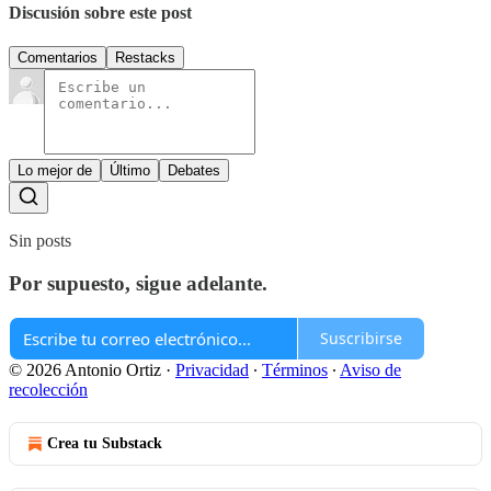
Discusión sobre este post
Comentarios
Restacks
Lo mejor de
Último
Debates
Sin posts
Por supuesto, sigue adelante.
Suscribirse
© 2026 Antonio Ortiz
·
Privacidad
∙
Términos
∙
Aviso de
recolección
Crea tu Substack