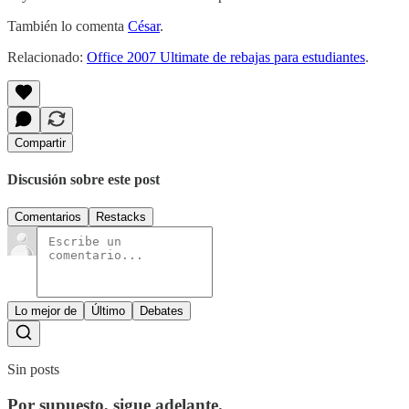
También lo comenta
César
.
Relacionado:
Office 2007 Ultimate de rebajas para estudiantes
.
Compartir
Discusión sobre este post
Comentarios
Restacks
Lo mejor de
Último
Debates
Sin posts
Por supuesto, sigue adelante.