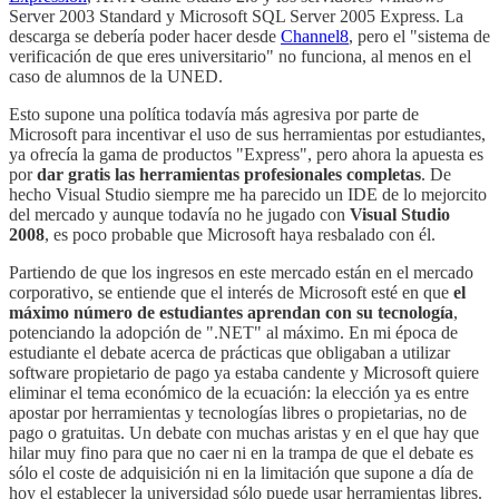
Server 2003 Standard y Microsoft SQL Server 2005 Express. La
descarga se debería poder hacer desde
Channel8
, pero el "sistema de
verificación de que eres universitario" no funciona, al menos en el
caso de alumnos de la UNED.
Esto supone una política todavía más agresiva por parte de
Microsoft para incentivar el uso de sus herramientas por estudiantes,
ya ofrecía la gama de productos "Express", pero ahora la apuesta es
por
dar gratis las herramientas profesionales completas
. De
hecho Visual Studio siempre me ha parecido un IDE de lo mejorcito
del mercado y aunque todavía no he jugado con
Visual Studio
2008
, es poco probable que Microsoft haya resbalado con él.
Partiendo de que los ingresos en este mercado están en el mercado
corporativo, se entiende que el interés de Microsoft esté en que
el
máximo número de estudiantes aprendan con su tecnología
,
potenciando la adopción de ".NET" al máximo. En mi época de
estudiante el debate acerca de prácticas que obligaban a utilizar
software propietario de pago ya estaba candente y Microsoft quiere
eliminar el tema económico de la ecuación: la elección ya es entre
apostar por herramientas y tecnologías libres o propietarias, no de
pago o gratuitas. Un debate con muchas aristas y en el que hay que
hilar muy fino para que no caer ni en la trampa de que el debate es
sólo el coste de adquisición ni en la limitación que supone a día de
hoy el establecer la universidad sólo puede usar herramientas libres.