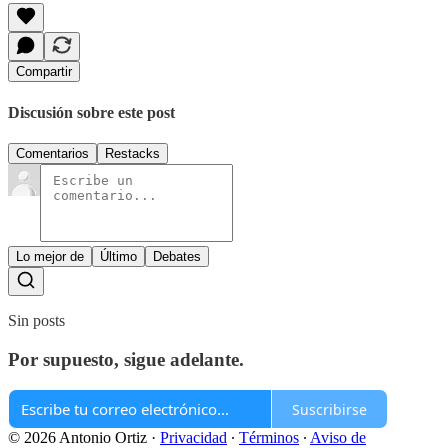
Compartir
Discusión sobre este post
Comentarios
Restacks
Lo mejor de
Último
Debates
Sin posts
Por supuesto, sigue adelante.
Suscribirse
© 2026 Antonio Ortiz
·
Privacidad
∙
Términos
∙
Aviso de