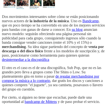
Dos movimientos interesantes sobre cómo se están posicionando
nuevos actores de
la industria de la música
. Uno es
Bandcamp
,
que en poco tiempo se ha convertido en uno de los mejores servicios
para bandas con ganas de darse a conocer. En
su blog
anuncian
nuevo modelo: seguirán ofreciendo una página personal sin
publicidad para cada grupo, consiguiendo ingresos sólo cuando la
banda consigue vender canciones (entre el 10% y el 15%) o
merchandising
. Su idea sigue partiendo del concepto de
venta por
descarga o del disco físico
frente a los modelos de suscripción y, de
paso, posicionarse como herramienta para quienes quieran
desintermediar a la discográfica
El otro es el caso es el de una discográfica, Sub Pop, que no es las
grandes pero lleva a grupos como The Shins o Low. Su
planteamiento gira en torno a pasar
de regalar merchandising por
comprar la música a lo contrario
, dar gratis los discos y canciones a
quienes compren "el juguete", ya sea camiseta, posavasos o llavero
del grupo en cuestión.
Por cierto, si alguien no tiene que escuchar, puede darle una
oportunidad al
bandcamp de Mittens
y de paso probar el servicio.