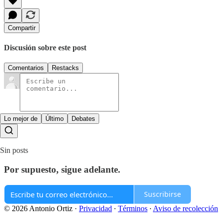
Compartir
Discusión sobre este post
Comentarios
Restacks
Lo mejor de
Último
Debates
Sin posts
Por supuesto, sigue adelante.
Suscribirse
© 2026 Antonio Ortiz
·
Privacidad
∙
Términos
∙
Aviso de recolección