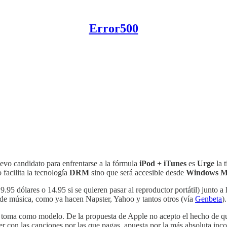
Error500
uevo candidato para enfrentarse a la fórmula
iPod + iTunes
es
Urge
la 
facilita la tecnología
DRM
sino que será accesible desde
Windows Me
9.95 dólares o 14.95 si se quieren pasar al reproductor portátil) junto 
 de música, como ya hacen Napster, Yahoo y tantos otros (vía
Genbeta
).
 toma como modelo. De la propuesta de Apple no acepto el hecho de qu
on las canciones por las que pagas, apuesta por la más absoluta incom