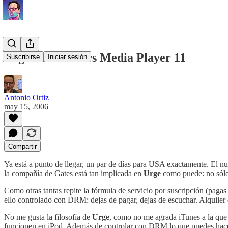
Urge en Windows Media Player 11
Suscribirse
Iniciar sesión
Antonio Ortiz
may 15, 2006
Compartir
Ya está a punto de llegar, un par de días para USA exactamente. El n
la compañía de Gates está tan implicada en
Urge
como puede: no sólo 
Como otras tantas repite la fórmula de servicio por suscripción (pagas 
ello controlado con DRM: dejas de pagar, dejas de escuchar. Alquiler
No me gusta la filosofía de
Urge
, como no me agrada iTunes a la que
funcionen en iPod. Además de controlar con DRM lo que puedes hacer c