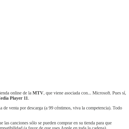
tienda online de la
MTV
, que viene asociada con... Microsoft. Pues sí,
dia Player 11
.
a la de venta por descarga (a 99 céntimos, viva la competencia). Todo
e las canciones sólo se pueden comprar en su tienda para que
patibilidad (a favor de que uses Apple en toda la cadena).