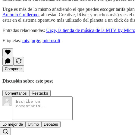
Urge
es más de lo mismo añadiendo el que puedes escoger tarifa plan
Antonio
Guillermo
, ahí están Creative, iRiver y muchos más) y es el
estar en el sistema operativo más utilizado del planeta a un click de di
Entradas relacioandas:
Urge, la tienda de música de la MTV by Micro
Etiquetas:
mtv
,
urge
,
microsoft
Compartir
Discusión sobre este post
Comentarios
Restacks
Lo mejor de
Último
Debates