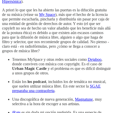
Hipersónica
).
A priori lo que que les ha abierto las puertas es la difución gratuita
de su música (véase su
My Space
), más que el hecho de la licencia
que permite escucharla, pincharla y distribuirla sin pasar por caja de
una entidad de gestión de derechos de autor. Y esto (el que ser
copyleft no sea de hecho un valor añadido que les beneficie más allá
de la postura ética) es debido a que existen aún escasos caminos
para que la difusión de música libre, alguien o algo que haga de
filtro y selector, que nos recomiende grupos de calidad. No pienso -
claro está - en radiofórmulas, pero ¿cómo se llega a conocer a
grupos de música libre?
Tenemos MySpace y otras redes sociales como
Dejaboo
,
donde conviven con música con copyright. Es el caso de
Urban Magic Castle
y el problema es que es difícil distinguir
a unos grupos de otros.
Están los
los podcast
, incluidos los de temática no musical,
que suelen utilizar música libre. En este sector la
SGAE
preparaba una contraoferta
.
Una discográfica de nueva generación,
Magnatune
, muy
selectiva a la hora de escoger a sus artistas.
iRate
es sin duda mi opción preferida. Es una especie de