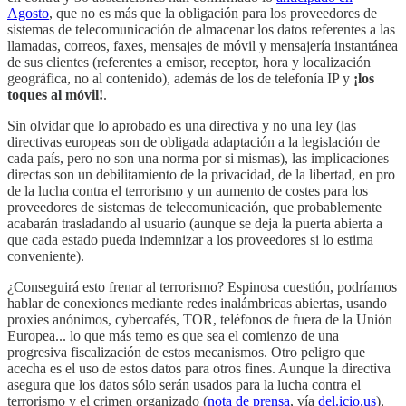
Agosto
, que no es más que la obligación para los proveedores de
sistemas de telecomunicación de almacenar los datos referentes a las
llamadas, correos, faxes, mensajes de móvil y mensajería instantánea
de sus clientes (referentes a emisor, receptor, hora y localización
geográfica, no al contenido), además de los de telefonía IP y
¡los
toques al móvil!
.
Sin olvidar que lo aprobado es una directiva y no una ley (las
directivas europeas son de obligada adaptación a la legislación de
cada país, pero no son una norma por si mismas), las implicaciones
directas son un debilitamiento de la privacidad, de la libertad, en pro
de la lucha contra el terrorismo y un aumento de costes para los
proveedores de sistemas de telecomunicación, que probablemente
acabarán trasladando al usuario (aunque se deja la puerta abierta a
que cada estado pueda indemnizar a los proveedores si lo estima
conveniente).
¿Conseguirá esto frenar al terrorismo? Espinosa cuestión, podríamos
hablar de conexiones mediante redes inalámbricas abiertas, usando
proxies anónimos, cybercafés, TOR, teléfonos de fuera de la Unión
Europea... lo que más temo es que sea el comienzo de una
progresiva fiscalización de estos mecanismos. Otro peligro que
acecha es el uso de estos datos para otros fines. Aunque la directiva
asegura que los datos sólo serán usados para la lucha contra el
terrorismo y el crimen organizado (
nota de prensa
, vía
del.icio.us
),