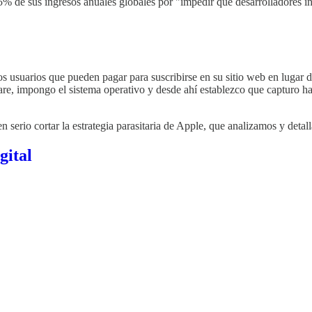
,5% de sus ingresos anuales globales por "impedir que desarrolladores 
los usuarios que pueden pagar para suscribirse en su sitio web en lugar d
, impongo el sistema operativo y desde ahí establezco que capturo hast
serio cortar la estrategia parasitaria de Apple, que analizamos y detall
gital