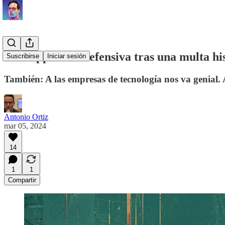
Una Apple a la defensiva tras una multa hi
Suscribirse
Iniciar sesión
También: A las empresas de tecnología nos va genial. A
Antonio Ortiz
mar 05, 2024
14
1
1
Compartir