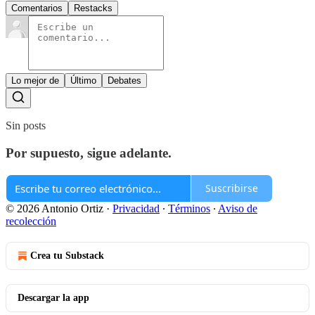
Comentarios
Restacks
Lo mejor de
Último
Debates
Sin posts
Por supuesto, sigue adelante.
Suscribirse
© 2026 Antonio Ortiz
·
Privacidad
∙
Términos
∙
Aviso de
recolección
Crea tu Substack
Descargar la app