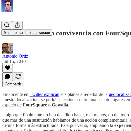
Twitter Places en convivencia con FourSq
Suscribirse
Iniciar sesión
Antonio Ortiz
jun 15, 2010
Compartir
Finalmente en
Twitter explican
sus planes alrededor de la
geolocalizac
nuestra localización, se podrá seleccionar entre una lista de lugares
espacio de
FourSquare o Gowalla
...
...algo que finalmente no han decidido hacer, o al menos, no del todo. 
que más de una sustitución hablamos de una acción complementaria. Al
de una forma más estructurada. Está por ver si, ampliando la
experien
clientes de Twitter ya permiten filtrarlo) sino que hacen disminuir la s