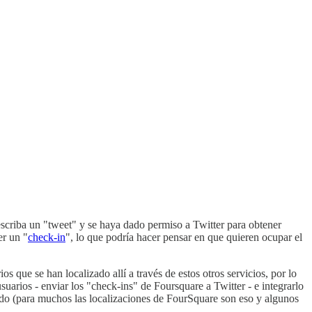
 escriba un "tweet" y se haya dado permiso a Twitter para obtener
er un "
check-in
", lo que podría hacer pensar en que quieren ocupar el
s que se han localizado allí a través de estos otros servicios, por lo
arios - enviar los "check-ins" de Foursquare a Twitter - e integrarlo
ido (para muchos las localizaciones de FourSquare son eso y algunos