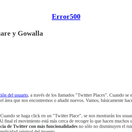
Error500
uare y Gowalla
ión del usuario
, a través de los llamados "Twittter Places". Cuando se
 en el área que nos encontremos o añadir nuevos. Vamos, básicamente hac
Cuando se haga click en un "Twitter Place", se nos mostrarán los usuario
 final el movimiento está más cerca de recoger lo que hacen muchos usu
cia de Twitter con más funcionalidades
no sólo no disminuyen el ru
implicidad original del invento.