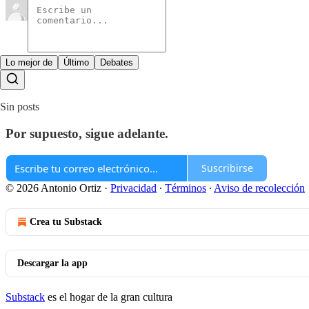
Lo mejor de
Último
Debates
Sin posts
Por supuesto, sigue adelante.
Suscribirse
© 2026 Antonio Ortiz
·
Privacidad
∙
Términos
∙
Aviso de recolección
Crea tu Substack
Descargar la app
Substack
es el hogar de la gran cultura