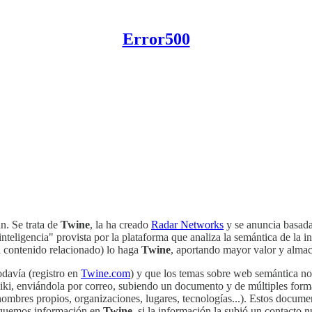
Error500
n. Se trata de
Twine
, la ha creado
Radar Networks
y se anuncia basada
nteligencia" provista por la plataforma que analiza la semántica de la i
on contenido relacionado) lo haga
Twine
, aportando mayor valor y almac
odavía (registro en
Twine.com
) y que los temas sobre web semántica no 
i, enviándola por correo, subiendo un documento y de múltiples formas 
 (nombres propios, organizaciones, lugares, tecnologías...). Estos doc
usquemos información en
Twine
, si la información la subió un contacto 