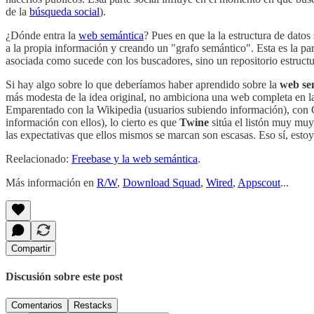
de la
búsqueda social
).
¿Dónde entra la
web semántica
? Pues en que la la estructura de dat
a la propia información y creando un "grafo semántico". Esta es la pa
asociada como sucede con los buscadores, sino un repositorio estruct
Si hay algo sobre lo que deberíamos haber aprendido sobre la
web se
más modesta de la idea original, no ambiciona una web completa en la
Emparentado con la Wikipedia (usuarios subiendo información), con G
información con ellos), lo cierto es que
Twine
sitúa el listón muy muy
las expectativas que ellos mismos se marcan son escasas. Eso sí, esto
Reelacionado:
Freebase y la web semántica
.
Más información en
R/W
,
Download Squad
,
Wired
,
Appscout
...
Compartir
Discusión sobre este post
Comentarios
Restacks