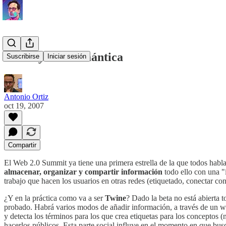
Twine y web semántica
Suscribirse
Iniciar sesión
Antonio Ortiz
oct 19, 2007
Compartir
El Web 2.0 Summit ya tiene una primera estrella de la que todos habla
almacenar, organizar y compartir información
todo ello con una "i
trabajo que hacen los usuarios en otras redes (etiquetado, conectar c
¿Y en la práctica como va a ser
Twine
? Dado la beta no está abierta t
probado. Habrá varios modos de añadir información, a través de un wik
y detecta los términos para los que crea etiquetas para los conceptos
hacerlos públicos. Esta parte social influye en el momento en que b