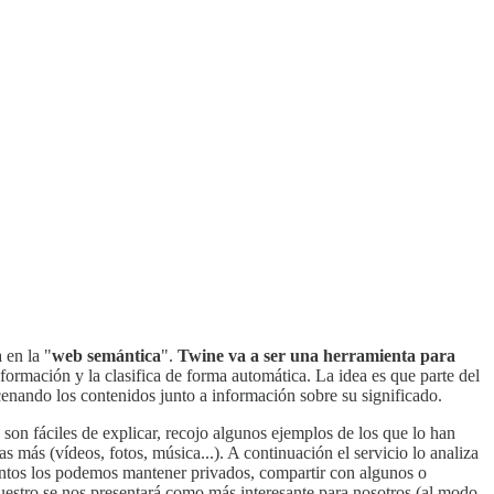
 en la "
web semántica
".
Twine va a ser una herramienta para
nformación y la clasifica de forma automática. La idea es que parte del
enando los contenidos junto a información sobre su significado.
son fáciles de explicar, recojo algunos ejemplos de los que lo han
más (vídeos, fotos, música...). A continuación el servicio lo analiza
umentos los podemos mantener privados, compartir con algunos o
nuestro se nos presentará como más interesante para nosotros (al modo