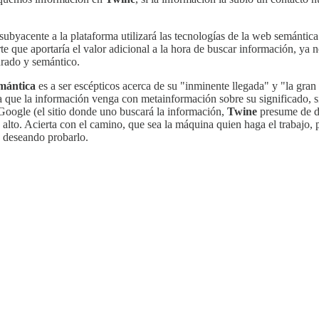
os subyacente a la plataforma utilizará las tecnologías de la web semá
rte que aportaría el valor adicional a la hora de buscar información, y
urado y semántico.
mántica
es a ser escépticos acerca de su "inminente llegada" y "la gra
 que la información venga con metainformación sobre su significado, s
oogle (el sitio donde uno buscará la información,
Twine
presume de da
 alto. Acierta con el camino, que sea la máquina quien haga el trabajo, 
y deseando probarlo.