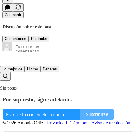
Compartir
Discusión sobre este post
Comentarios
Restacks
Lo mejor de
Último
Debates
Sin posts
Por supuesto, sigue adelante.
Suscribirse
© 2026 Antonio Ortiz
·
Privacidad
∙
Términos
∙
Aviso de recolección