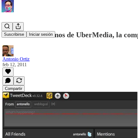
TweetDeck a manos de UberMedia, la comp
Suscribirse
Iniciar sesión
Antonio Ortiz
feb 12, 2011
Compartir