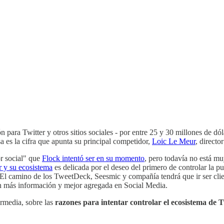
ón para Twitter y otros sitios sociales - por entre 25 y 30 millones de d
sa es la cifra que apunta su principal competidor,
Loic Le Meur
, directo
r social" que
Flock intentó ser en su momento
, pero todavía no está mu
r y su ecosistema
es delicada por el deseo del primero de controlar la pu
l camino de los TweetDeck, Seesmic y compañía tendrá que ir ser cliente
tan más información y mejor agregada en Social Media.
ermedia, sobre las
razones para intentar controlar el ecosistema de T