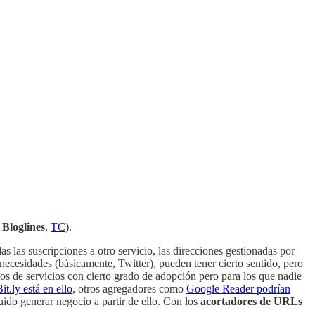
e
Bloglines
,
TC
).
as las suscripciones a otro servicio, las direcciones gestionadas por
necesidades (básicamente, Twitter), pueden tener cierto sentido, pero
pos de servicios con cierto grado de adopción pero para los que nadie
it.ly está en ello
, otros agregadores como
Google Reader podrían
uido generar negocio a partir de ello. Con los
acortadores de URLs