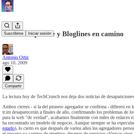
Tr.im desaparece y Bloglines en camino
Suscribirse
Iniciar sesión
Antonio Ortiz
ago 10, 2009
Compartir
La lectura hoy de TechCrunch nos deja dos noticias de desapariciones
Ambos cierres - si la del pionero agregador se confirma - difieren en l
tr.im desaparecerán a finales de año, confirmando los problemas de l
para la web "de verdad", acabamos finalmente con miles de enlaces r
ha encontrado un modelo de negocio. Aunque siempre se ha especula
estarlo
), lo cierto es que después de varios años los agregadores pers
el proceso va camino de repetirse, decenas de servicios clónicos uno