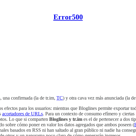
Error500
, una confirmada (la de tr.im,
TC
) y otra cava vez más anunciada (la d
os efectos para los usuarios: mientras que Bloglines permite exportar tod
os
acortadores de URLs
. Para un contexto de consumo efímero y ciertas 
otos. Lo que si comparten
Bloglines y tr.im
es el de pertenecer a dos ti
do sobre cómo poner en valor los datos agregados que ambos poseen (
B
onales basados en RSS ni han saltado al gran público ni nadie ha conseg
s de otros y un panorama poco claro de cómo generarán ingresos.